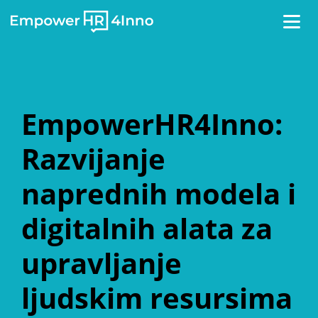
Toggl
naviga
EmpowerHR4Inno:
Razvijanje
naprednih modela i
digitalnih alata za
upravljanje
ljudskim resursima