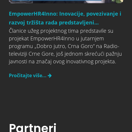
EmpowerHR4Inno: Inovacije, povezivanje i
razvoj tržišta rada predstavljeni...
Članice užeg projektnog tima predstavile su
projekat EmpowerHR4Inno u jutarnjem
programu „Dobro jutro, Crna Goro“ na Radio-
televiziji Crne Gore, još jednom skrećući pažnju
javnosti na značaj ovog inovativnog projekta.
Pročitajte više...
Partneri