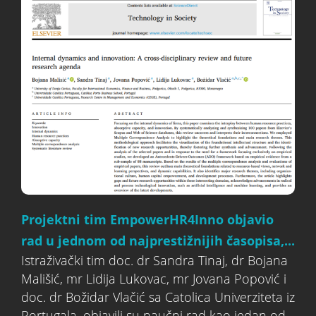
Projektni tim EmpowerHR4Inno objavio
rad u jednom od najprestižnijih časopisa,...
Istraživački tim doc. dr Sandra Tinaj, dr Bojana
Mališić, mr Lidija Lukovac, mr Jovana Popović i
doc. dr Božidar Vlačić sa Catolica Univerziteta iz
Portugala, objavili su naučni rad kao jedan od