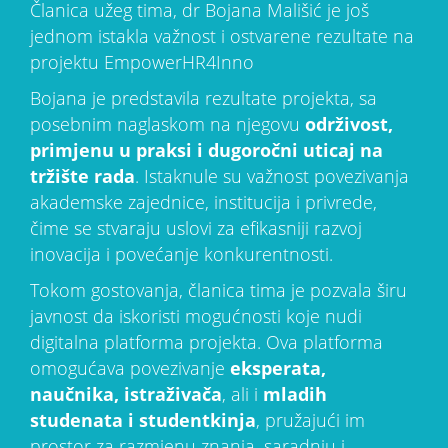
Članica užeg tima, dr Bojana Mališić je još
jednom istakla važnost i ostvarene rezultate na
projektu EmpowerHR4Inno
Bojana je predstavila rezultate projekta, sa
posebnim naglaskom na njegovu
održivost,
primjenu u praksi i dugoročni uticaj na
tržište rada
. Istaknule su važnost povezivanja
akademske zajednice, institucija i privrede,
čime se stvaraju uslovi za efikasniji razvoj
inovacija i povećanje konkurentnosti.
Tokom gostovanja, članica tima je pozvala širu
javnost da iskoristi mogućnosti koje nudi
digitalna platforma projekta. Ova platforma
omogućava povezivanje
eksperata,
naučnika, istraživača
, ali i
mladih
studenata i studentkinja
, pružajući im
prostor za razmjenu znanja, saradnju i