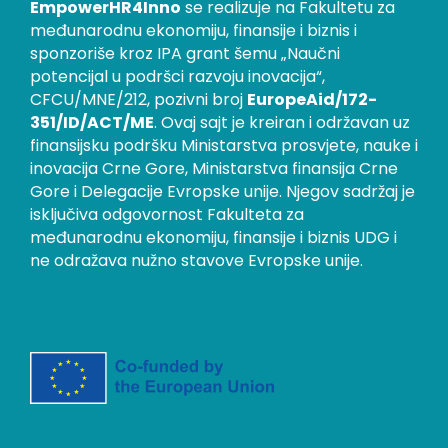
EmpowerHR4Inno
se realizuje na Fakultetu za
međunarodnu ekonomiju, finansije i biznis i
sponzoriše kroz IPA grant šemu „Naučni
potencijal u podršci razvoju inovacija“,
CFCU/MNE/212, pozivni broj
EuropeAid/172-
351/ID/ACT/ME
. Ovaj sajt je kreiran i održavan uz
finansijsku podršku Ministarstva prosvjete, nauke i
inovacija Crne Gore, Ministarstva finansija Crne
Gore i Delegacije Evropske unije. Njegov sadržaj je
isključiva odgovornost Fakulteta za
međunarodnu ekonomiju, finansije i biznis UDG i
ne odražava nužno stavove Evropske unije.