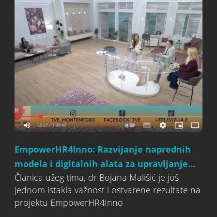
EmpowerHR4Inno: Razvijanje naprednih
modela i digitalnih alata za upravljanje...
Članica užeg tima, dr Bojana Mališić je još
jednom istakla važnost i ostvarene rezultate na
projektu EmpowerHR4Inno