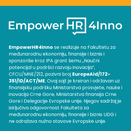
EmpowerHR4Inno
se realizuje na Fakultetu za
međunarodnu ekonomiju, finansije i biznis i
sponzoriše kroz IPA grant šemu „Naučni
potencijal u podršci razvoju inovacija“,
CFCU/MNE/212, pozivni broj
EuropeAid/172-
351/ID/ACT/ME
. Ovaj sajt je kreiran i održavan uz
finansijsku podršku Ministarstva prosvjete, nauke i
inovacija Crne Gore, Ministarstva finansija Crne
Gore i Delegacije Evropske unije. Njegov sadržaj je
isključiva odgovornost Fakulteta za
međunarodnu ekonomiju, finansije i biznis UDG i
ne odražava nužno stavove Evropske unije.