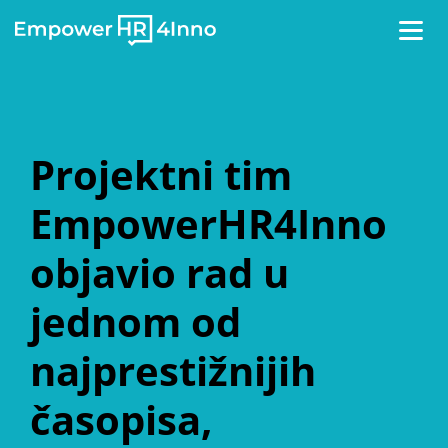
Toggl
naviga
Projektni tim
EmpowerHR4Inno
objavio rad u
jednom od
najprestižnijih
časopisa,