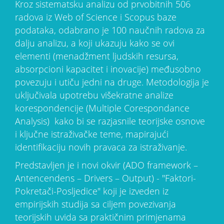
Kroz sistematsku analizu od prvobitnih 506
radova iz Web of Science i Scopus baze
podataka, odabrano je 100 naučnih radova za
dalju analizu, a koji ukazuju kako se ovi
elementi (menadžment ljudskih resursa,
absorpcioni kapacitet i inovacije) međusobno
povezuju i utiču jedni na druge. Metodologija je
uključivala upotrebu višekratne analize
korespondencije (Multiple Corespondance
Analysis) kako bi se razjasnile teorijske osnove
i ključne istraživačke teme, mapirajući
identifikaciju novih pravaca za istraživanje.
Predstavljen je i novi okvir (ADO framework –
Antencendens – Drivers – Output) - "Faktori-
Pokretači-Posljedice" koji je izveden iz
empirijskih studija sa ciljem povezivanja
teorijskih uvida sa praktičnim primjenama